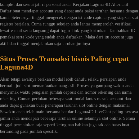
komplet dan sesuai jati ri personal anda. Kerjakan Laguna 4D Alternatif
Daftar buat mendapat account yang dapat anda pakai taruhan bersama dengan
kami. Seterusnya tinggal mengecek dengan isi code captcha yang siapkan saat
register berjalan. Cuma tunggu sekejap anda lantas memperoleh verifikasi
lewat e-mail serta langsung dapat login link yang kirimkan. Tambahkan ID
pemakai serta kode yang sudah anda daftarkan. Maka dari itu account juga
aktif dan tinggal menjalankan saja taruhan judinya.
Situs Proses Transaksi bisnis Paling cepat
Laguna4D
Akan tetapi awalnya berikan modal lebih dahulu selaku persiapan anda
bermain judi slot memanfaatkan uang asli. Prosesnya gampang waktu anda
menyimak waktu pengisian jumlah deposit dan nomor rekening dan nama
rekening. Cuman perlukan beberapa saat modal lantas masuk account dan
anda dapat gunakan buat penerapan taruhan slot online dengan maksimal
Sewaktu anda telah main bersama bandar Laguna4D LiveChat paling percaya
jamin anda mendapati beberapa taruhan online selainnya slot online. Semua
tinggal permainkan saja seperti keinginan bahkan juga tak ada batas buat
bertanding pada jumlah spesifik.