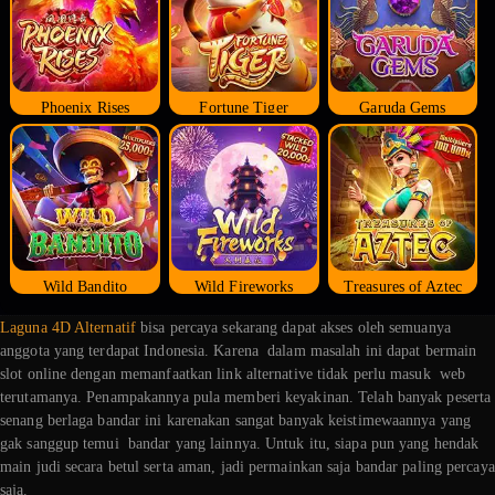
Phoenix Rises
Fortune Tiger
Garuda Gems
Wild Bandito
Wild Fireworks
Treasures of Aztec
Laguna 4D Alternatif
bisa percaya sekarang dapat akses oleh semuanya
anggota yang terdapat Indonesia. Karena dalam masalah ini dapat bermain
slot online dengan memanfaatkan link alternative tidak perlu masuk web
terutamanya. Penampakannya pula memberi keyakinan. Telah banyak peserta
senang berlaga bandar ini karenakan sangat banyak keistimewaannya yang
gak sanggup temui bandar yang lainnya. Untuk itu, siapa pun yang hendak
main judi secara betul serta aman, jadi permainkan saja bandar paling percaya
saja.