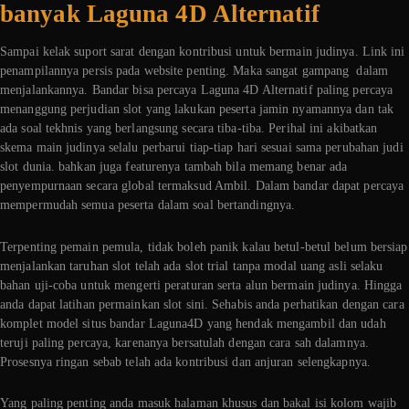
banyak Laguna 4D Alternatif
Sampai kelak suport sarat dengan kontribusi untuk bermain judinya. Link ini
penampilannya persis pada website penting. Maka sangat gampang dalam
menjalankannya. Bandar bisa percaya Laguna 4D Alternatif paling percaya
menanggung perjudian slot yang lakukan peserta jamin nyamannya dan tak
ada soal tekhnis yang berlangsung secara tiba-tiba. Perihal ini akibatkan
skema main judinya selalu perbarui tiap-tiap hari sesuai sama perubahan judi
slot dunia. bahkan juga featurenya tambah bila memang benar ada
penyempurnaan secara global termaksud Ambil. Dalam bandar dapat percaya
mempermudah semua peserta dalam soal bertandingnya.
Terpenting pemain pemula, tidak boleh panik kalau betul-betul belum bersiap
menjalankan taruhan slot telah ada slot trial tanpa modal uang asli selaku
bahan uji-coba untuk mengerti peraturan serta alun bermain judinya. Hingga
anda dapat latihan permainkan slot sini. Sehabis anda perhatikan dengan cara
komplet model situs bandar Laguna4D yang hendak mengambil dan udah
teruji paling percaya, karenanya bersatulah dengan cara sah dalamnya.
Prosesnya ringan sebab telah ada kontribusi dan anjuran selengkapnya.
Yang paling penting anda masuk halaman khusus dan bakal isi kolom wajib