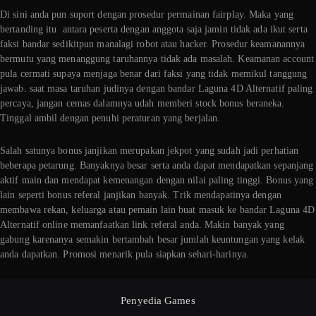
Di sini anda pun suport dengan prosedur permainan fairplay. Maka yang
bertanding itu antara peserta dengan anggota saja jamin tidak ada ikut serta
faksi bandar sedikitpun manalagi robot atau hacker. Prosedur keamanannya
bermutu yang menanggung taruhannya tidak ada masalah. Keamanan account
pula cermati supaya menjaga benar dari faksi yang tidak memikul tanggung
jawab. saat masa taruhan judinya dengan bandar Laguna 4D Alternatif paling
percaya, jangan cemas dalamnya udah memberi stock bonus beraneka.
Tinggal ambil dengan penuhi peraturan yang berjalan.
Salah satunya bonus janjikan merupakan jekpot yang sudah jadi perhatian
beberapa petarung. Banyaknya besar serta anda dapat mendapatkan sepanjang
aktif main dan mendapat kemenangan dengan nilai paling tinggi. Bonus yang
lain seperti bonus referal janjikan banyak. Trik mendapatinya dengan
membawa rekan, keluarga atau pemain lain buat masuk ke bandar Laguna 4D
Alternatif online memanfaatkan link referal anda. Makin banyak yang
gabung karenanya semakin bertambah besar jumlah keuntungan yang kelak
anda dapatkan. Promosi menarik pula siapkan sehari-harinya.
Penyedia Games