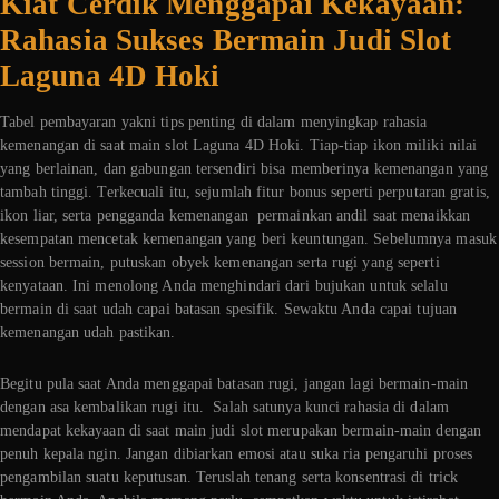
Kiat Cerdik Menggapai Kekayaan:
Rahasia Sukses Bermain Judi Slot
Laguna 4D Hoki
Tabel pembayaran yakni tips penting di dalam menyingkap rahasia
kemenangan di saat main slot Laguna 4D Hoki. Tiap-tiap ikon miliki nilai
yang berlainan, dan gabungan tersendiri bisa memberinya kemenangan yang
tambah tinggi. Terkecuali itu, sejumlah fitur bonus seperti perputaran gratis,
ikon liar, serta pengganda kemenangan permainkan andil saat menaikkan
kesempatan mencetak kemenangan yang beri keuntungan. Sebelumnya masuk
session bermain, putuskan obyek kemenangan serta rugi yang seperti
kenyataan. Ini menolong Anda menghindari dari bujukan untuk selalu
bermain di saat udah capai batasan spesifik. Sewaktu Anda capai tujuan
kemenangan udah pastikan.
Begitu pula saat Anda menggapai batasan rugi, jangan lagi bermain-main
dengan asa kembalikan rugi itu. Salah satunya kunci rahasia di dalam
mendapat kekayaan di saat main judi slot merupakan bermain-main dengan
penuh kepala ngin. Jangan dibiarkan emosi atau suka ria pengaruhi proses
pengambilan suatu keputusan. Teruslah tenang serta konsentrasi di trick