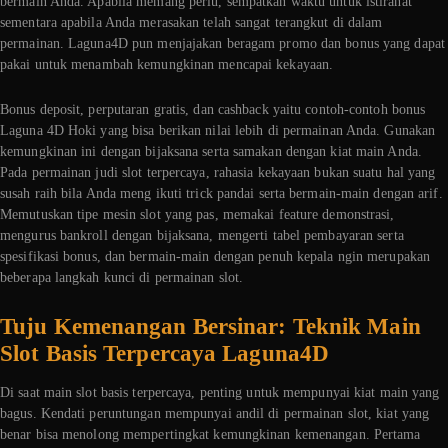
bermain Anda. Apabila memang perlu, sempatkan waktu untuk istirahat
sementara apabila Anda merasakan telah sangat terangkut di dalam
permainan. Laguna4D pun menjajakan beragam promo dan bonus yang dapat
pakai untuk menambah kemungkinan mencapai kekayaan.
Bonus deposit, perputaran gratis, dan cashback yaitu contoh-contoh bonus
Laguna 4D Hoki yang bisa berikan nilai lebih di permainan Anda. Gunakan
kemungkinan ini dengan bijaksana serta samakan dengan kiat main Anda.
Pada permainan judi slot terpercaya, rahasia kekayaan bukan suatu hal yang
susah raih bila Anda meng ikuti trick pandai serta bermain-main dengan arif.
Memutuskan tipe mesin slot yang pas, memakai feature demonstrasi,
mengurus bankroll dengan bijaksana, mengerti tabel pembayaran serta
spesifikasi bonus, dan bermain-main dengan penuh kepala ngin merupakan
beberapa langkah kunci di permainan slot.
Tuju Kemenangan Bersinar: Teknik Main
Slot Basis Terpercaya Laguna4D
Di saat main slot basis terpercaya, penting untuk mempunyai kiat main yang
bagus. Kendati peruntungan mempunyai andil di permainan slot, kiat yang
benar bisa menolong mempertingkat kemungkinan kemenangan. Pertama