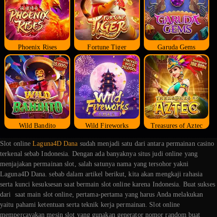
Phoenix Rises
Fortune Tiger
Garuda Gems
Wild Bandito
Wild Fireworks
Treasures of Aztec
Slot online
Laguna4D Dana
sudah menjadi satu dari antara permainan casino
terkenal sebab Indonesia. Dengan ada banyaknya situs judi online yang
menjajakan permainan slot, salah satunya nama yang tersohor yakni
Laguna4D Dana. sebab dalam artikel berikut, kita akan mengkaji rahasia
serta kunci kesuksesan saat bermain slot online karena Indonesia. Buat sukses
dari saat main slot online, pertama-pertama yang harus Anda melakukan
yaitu pahami ketentuan serta teknik kerja permainan. Slot online
mempercayakan mesin slot yang gunakan generator nomor random buat