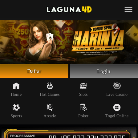
Beranda
Slot Online
Live Casino
Sportsbook
Arcade
Togel Online
Daftar
Login
Poker
Whatsapp
Home
Hot Games
Slots
Live Casino
Telegram
Sports
Arcade
Poker
Togel Online
Livechat