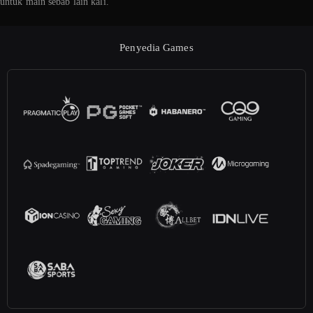
untuk main sebab lain kali.
Penyedia Games