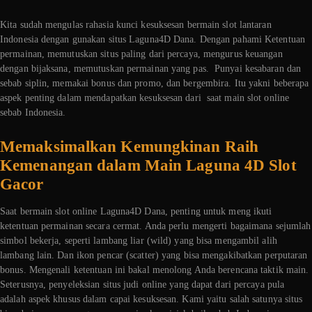
Kita sudah mengulas rahasia kunci kesuksesan bermain slot lantaran
Indonesia dengan gunakan situs Laguna4D Dana. Dengan pahami Ketentuan
permainan, memutuskan situs paling dari percaya, mengurus keuangan
dengan bijaksana, memutuskan permainan yang pas. Punyai kesabaran dan
sebab siplin, memakai bonus dan promo, dan bergembira. Itu yakni beberapa
aspek penting dalam mendapatkan kesuksesan dari saat main slot online
sebab Indonesia.
Memaksimalkan Kemungkinan Raih
Kemenangan dalam Main Laguna 4D Slot
Gacor
Saat bermain slot online Laguna4D Dana, penting untuk meng ikuti
ketentuan permainan secara cermat. Anda perlu mengerti bagaimana sejumlah
simbol bekerja, seperti lambang liar (wild) yang bisa mengambil alih
lambang lain. Dan ikon pencar (scatter) yang bisa mengakibatkan perputaran
bonus. Mengenali ketentuan ini bakal menolong Anda berencana taktik main.
Seterusnya, penyeleksian situs judi online yang dapat dari percaya pula
adalah aspek khusus dalam capai kesuksesan. Kami yaitu salah satunya situs