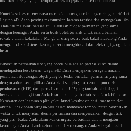
bisa dari percaya yang mempunyai rekam jejak baik sebab Indonesia.
Kunci kesuksesan seterusnya merupakan mengatur keuangan dengan arif dari
Laguna 4D. Anda penting memutuskan batasan taruhan dan menegaskan jika
Anda tak melewati batasan itu. Pastikan budget permainan yang sama
dengan keuangan Anda, serta tidak boleh tertarik untuk selalu bermain
sewaktu alami kekalahan. Mengatur uang secara baik bakal menolong Anda
mengontrol konsistensi keuangan serta menghindari dari efek rugi yang lebih
besar.
Penentuan permainan slot yang cocok pula adalah perihal kunci dalam
mendapatkan kesuksesan. Laguna4D Dana menjajakan beragam macam
permainan slot dengan objek yang berbeda. Tentukan permainan yang sama
dengan animo serta pilihan Anda. dari samping itu, cermati pun rasio
pembayaran (RTP) dari permainan itu. RTP yang tambah lebih tinggi
bermakna kemungkinan Anda buat memenangi hadiah semakin lebih besar.
Kesabaran dan lantaran siplin yakni kunci kesuksesan dari saat main slot
online. Tidak boleh tergesa-gesa dalam memencet tombol putar. Sempatkan
waktu untuk menyadari skema permainan dan menyesuaikan dengan trik
yang pas. Kalau Anda alami kemenangan, berbudilah dalam mengatur
keuntungan Anda. Taruh sejumlah dari kemenangan Anda sebagai modal