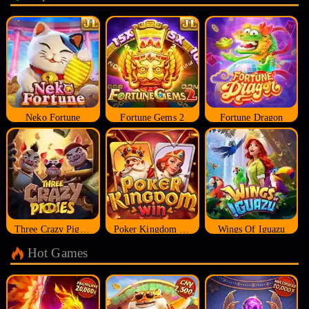
Neko Fortune
Fortune Gems 2
Fortune Dragon
Three Crazy Piggies
Poker Kingdom Win
Wings Of Iguazu
Hot Games