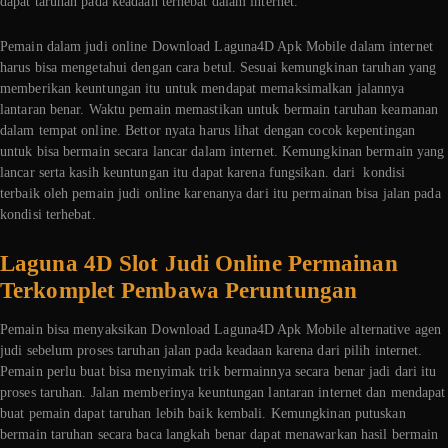
dapat taruhan pada keadaan terhebat dalam internet.
Pemain dalam judi online Download Laguna4D Apk Mobile dalam internet
harus bisa mengetahui dengan cara betul. Sesuai kemungkinan taruhan yang
memberikan keuntungan itu untuk mendapat memaksimalkan jalannya
lantaran benar. Waktu pemain memastikan untuk bermain taruhan keamanan
dalam tempat online. Bettor nyata harus lihat dengan cocok kepentingan
untuk bisa bermain secara lancar dalam internet. Kemungkinan bermain yang
lancar serta kasih keuntungan itu dapat karena fungsikan. dari kondisi
terbaik oleh pemain judi online karenanya dari itu permainan bisa jalan pada
kondisi terhebat.
Laguna 4D Slot Judi Online Permainan
Terkomplet Pembawa Peruntungan
Pemain bisa menyaksikan Download Laguna4D Apk Mobile alternative agen
judi sebelum proses taruhan jalan pada keadaan karena dari pilih internet.
Pemain perlu buat bisa menyimak trik bermainnya secara benar jadi dari itu
proses taruhan. Jalan memberinya keuntungan lantaran internet dan mendapat
buat pemain dapat taruhan lebih baik kembali. Kemungkinan putuskan
bermain taruhan secara baca langkah benar dapat menawarkan hasil bermain