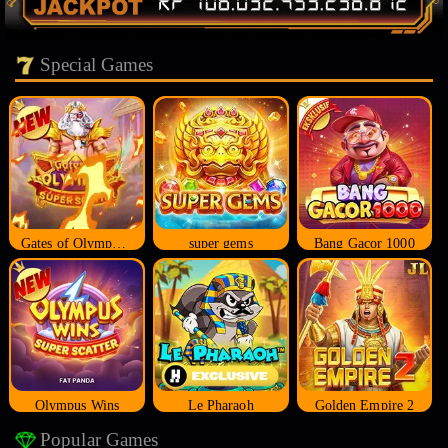
Special Games
Gates of Olympus Super Scatter
super gems
Bang Gacor 1000
Olympus Wins
Le Pharaoh
Golden Empire 2
Popular Games