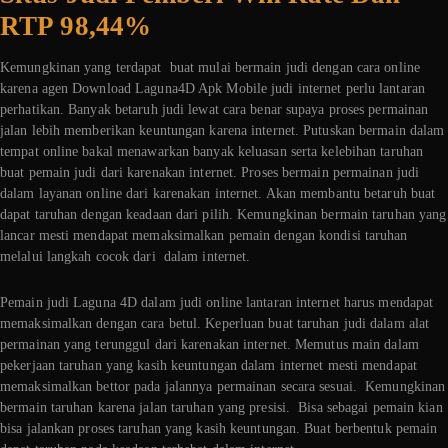
RTP 98,44%
Kemungkinan yang terdapat buat mulai bermain judi dengan cara online
karena agen Download Laguna4D Apk Mobile judi internet perlu lantaran
perhatikan. Banyak betaruh judi lewat cara benar supaya proses permainan
jalan lebih memberikan keuntungan karena internet. Putuskan bermain dalam
tempat online bakal menawarkan banyak keluasan serta kelebihan taruhan
buat pemain judi dari karenakan internet. Proses bermain permainan judi
dalam layanan online dari karenakan internet. Akan membantu betaruh buat
dapat taruhan dengan keadaan dari pilih. Kemungkinan bermain taruhan yang
lancar mesti mendapat memaksimalkan pemain dengan kondisi taruhan
melalui langkah cocok dari dalam internet.
Pemain judi Laguna 4D dalam judi online lantaran internet harus mendapat
memaksimalkan dengan cara betul. Keperluan buat taruhan judi dalam alat
permainan yang terunggul dari karenakan internet. Memutus main dalam
pekerjaan taruhan yang kasih keuntungan dalam internet mesti mendapat
memaksimalkan bettor pada jalannya permainan secara sesuai. Kemungkinan
bermain taruhan karena jalan taruhan yang presisi. Bisa sebagai pemain kian
bisa jalankan proses taruhan yang kasih keuntungan. Buat berbentuk pemain