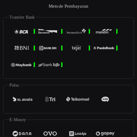
Metode Pembayaran
Transfer Bank
Pulsa
E-Money