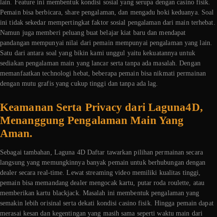
lain. Feature ini membentuk kondisi sosial yang serupa dengan casino fisik.
Pemain bisa berbicara, share pengalaman, dan mengadu hoki keduanya. Soal
ini tidak sekedar mempertingkat faktor sosial pengalaman dari main terhebat.
Namun juga memberi peluang buat belajar kiat baru dan mendapat
pandangan mempunyai nilai dari pemain mempunyai pengalaman yang lain.
Satu dari antara soal yang bikin kami unggul yaitu kekuatannya untuk
sediakan pengalaman main yang lancar serta tanpa ada masalah. Dengan
memanfaatkan technologi hebat, beberapa pemain bisa nikmati permainan
dengan mutu grafis yang cukup tinggi dan tanpa ada lag.
Keamanan Serta Privacy dari Laguna4D,
Menanggung Pengalaman Main Yang
Aman.
Sebagai tambahan, Laguna 4D Daftar tawarkan pilihan permainan secara
langsung yang memungkinnya banyak pemain untuk berhubungan dengan
dealer secara real-time. Lewat streaming video memiliki kualitas tinggi,
pemain bisa memandang dealer mengocak kartu, putar roda roulette, atau
memberikan kartu blackjack. Masalah ini membentuk pengalaman yang
semakin lebih orisinal serta dekati kondisi casino fisik. Hingga pemain dapat
merasai kesan dan kegentingan yang masih sama seperti waktu main dari