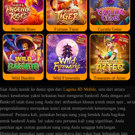
Phoenix Rises
Fortune Tiger
Garuda Gems
Wild Bandito
Wild Fireworks
Treasures of Aztec
Saat Anda masuk ke dunia spin dari
Laguna 4D Mobile
, satu dari antara
kunci kesuksesan yakni kekuatan buat mengurus bankroll Anda dengan arif.
Bankroll ialah dana yang Anda dari stribusikan khusus untuk main spin , serta
pengendaliannya merupakan kunci untuk memperoleh kemenangan yang
intensif. Pertama kali, putuskan berapa uang yang hendak Anda bagikan
untuk bankroll Anda. Ini yakni cara pertama kali yang signifikan. Anda
pastikan agar cuman gunakan uang yang Anda sanggup kehilangan.
Hindarkan memakai uang yang selayaknya dari pakai buat kebutuhan lain