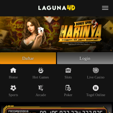
Beranda
Slot Online
Live Casino
Sportsbook
Arcade
Togel Online
Daftar
Login
Poker
Whatsapp
Home
Hot Games
Slots
Live Casino
Telegram
Sports
Arcade
Poker
Togel Online
Livechat