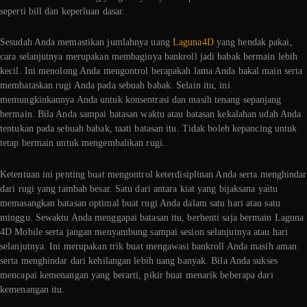
seperti bill dan keperluan dasar.
Sesudah Anda memastikan jumlahnya uang
Laguna4D
yang hendak pakai,
cara selanjutnya merupakan membaginya bankroll jadi babak bermain lebih
kecil. Ini menolong Anda mengontrol berapakah lama Anda bakal main serta
membataskan rugi Anda pada sebuah babak. Selain itu, ini
memungkinkannya Anda untuk konsentrasi dan masih tenang sepanjang
bermain. Bila Anda sampai batasan waktu atau batasan kekalahan udah Anda
tentukan pada sebuah babak, taati batasan itu. Tidak boleh kepancing untuk
tetap bermain untuk mengembalikan rugi.
Ketentuan ini penting buat mengontrol keterdisiplinan Anda serta menghindar
dari rugi yang tambah besar. Satu dari antara kiat yang bijaksana yaitu
memasangkan batasan optimal buat rugi Anda dalam satu hari atau satu
minggu. Sewaktu Anda menggapai batasan itu, berhenti saja bermain Laguna
4D Mobile serta jangan menyambung sampai sesion selanjutnya atau hari
selanjutnya. Ini merupakan trik buat mengawasi bankroll Anda masih aman
serta menghindar dari kehilangan lebih uang banyak. Bila Anda sukses
mencapai kemenangan yang berarti, pikir buat menarik beberapa dari
kemenangan itu.