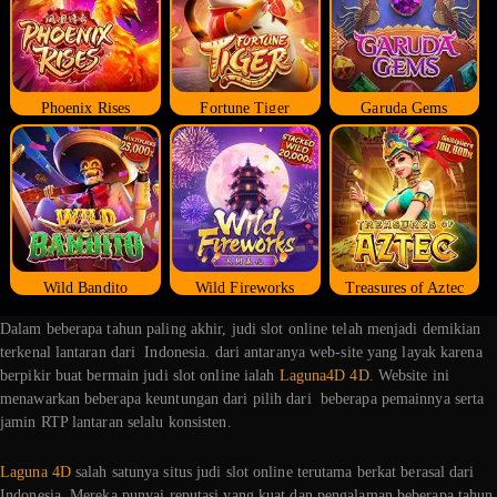
Phoenix Rises
Fortune Tiger
Garuda Gems
Wild Bandito
Wild Fireworks
Treasures of Aztec
Dalam beberapa tahun paling akhir, judi slot online telah menjadi demikian
terkenal lantaran dari Indonesia. dari antaranya web-site yang layak karena
berpikir buat bermain judi slot online ialah
Laguna4D 4D
. Website ini
menawarkan beberapa keuntungan dari pilih dari beberapa pemainnya serta
jamin RTP lantaran selalu konsisten.
Laguna 4D
salah satunya situs judi slot online terutama berkat berasal dari
Indonesia. Mereka punyai reputasi yang kuat dan pengalaman beberapa tahun