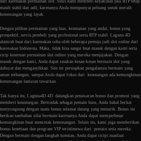
dari karenakan permainan slot. Situs kami memberi keyakinan jika RTP tetap
masih stabil dan adil, karenanya Anda mempunyai peluang untuk meraih
kemenangan yang layak.
Dengan pilihan permainan yang luas, keamanan yang andal, bonus yang
prospektif, servis pembeli yang profesional serta RTP stabil. Laguna 4D
alamiah buat dari karenakan coba oleh beberapa pemuja judi slot online dari
karenakan Indonesia. Maka, tidak bisa sangsi buat masuk dengan kami serta
cicip keseruan permainan slot online yang mereka menjajakan. Dengan
masuk dengan kami, Anda dapat rasakan kesan-kesan bermain slot yang
dahsyat dan mengasyikkan. Site ini persiapkan pengalaman bermain yang
aman terbangun, sampai Anda dapat fokus dari kesenangan ada kemungkinan
kemenangan lantaran tawarkan.
Tak hanya itu, Laguna4D 4D datangkan penawaran bonus dan promosi yang
memberi keuntungan. Bertindak sebagai pemain baru, Anda bakal berkat
menyongsong dengan suatu bonus selamat datang yang menarik. Bonus ini
berikan tambahan nilai bermain karenanya Anda dapat memperbesar
kemungkinan buat mencetak kemenangan. Selain itu, kami juga memberikan
bonus kesetiaan dan program VIP teristimewa dari pemain setia mereka.
Dengan bermain dengan langkah konstan, Anda dapat cicipi manfaat