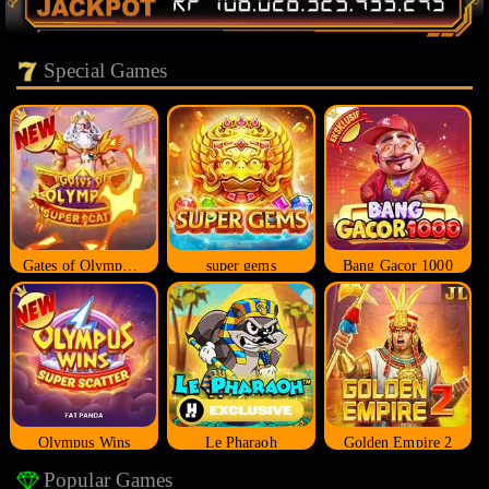
Special Games
Gates of Olympus Super Scatter
super gems
Bang Gacor 1000
Olympus Wins
Le Pharaoh
Golden Empire 2
Popular Games