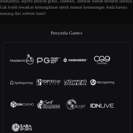
selanjutnya, seperti putaran gratis, cashback, lantaran hadiah menarik lainnya.
Gak boleh lewatkan kemungkinan untuk menuai kemenangan Anda karena
menang dari website kami!
Penyedia Games