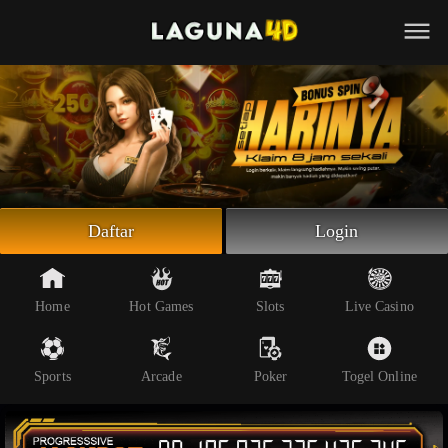
Beranda
Slot Online
Live Casino
Sportsbook
Arcade
Togel Online
Daftar
Login
Poker
Whatsapp
Home
Hot Games
Slots
Live Casino
Telegram
Sports
Arcade
Poker
Togel Online
Livechat