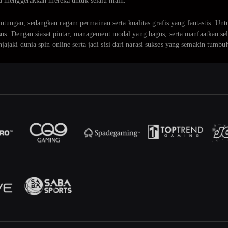
ga menggerakkan mereka untuk selalu main.
ngan, sedangkan ragam permainan serta kualitas grafis yang fantastis. Un
usus. Dengan siasat pintar, management modal yang bagus, serta manfaatkan 
aki dunia spin online serta jadi sisi dari narasi sukses yang semakin tumbu