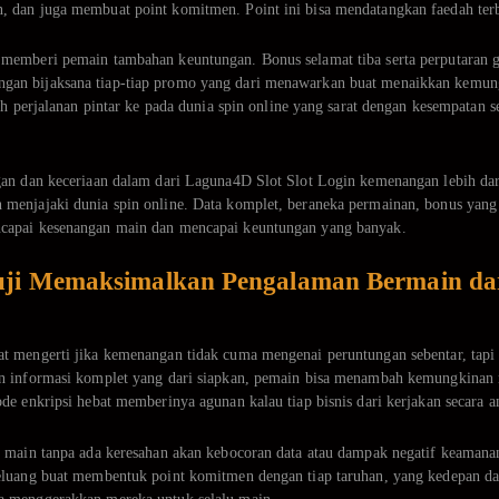
 dan juga membuat point komitmen. Point ini bisa mendatangkan faedah terbat
 memberi pemain tambahan keuntungan. Bonus selamat tiba serta perputaran gr
engan bijaksana tiap-tiap promo yang dari menawarkan buat menaikkan ke
lah perjalanan pintar ke pada dunia spin online yang sarat dengan kesempatan 
ngan dan keceriaan dalam dari Laguna4D Slot Slot Login kemenangan lebih da
 menjajaki dunia spin online. Data komplet, beraneka permainan, bonus yan
ncapai kesenangan main dan mencapai keuntungan yang banyak.
uji Memaksimalkan Pengalaman Bermain dar
t mengerti jika kemenangan tidak cuma mengenai peruntungan sebentar, tapi pu
tkan informasi komplet yang dari siapkan, pemain bisa menambah kemungkin
ode enkripsi hebat memberinya agunan kalau tiap bisnis dari kerjakan secara 
an main tanpa ada keresahan akan kebocoran data atau dampak negatif keaman
eluang buat membentuk point komitmen dengan tiap taruhan, yang kedepan dapa