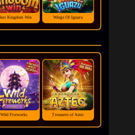
oker Kingdom Win
Wings Of Iguazu
Wild Fireworks
Treasures of Aztec