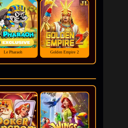
Le Pharaoh
Golden Empire 2